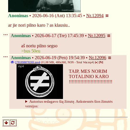
Anonimas
2026-06-16 (Ant) 13:35:45
Nr.
12094
ar jie nori pilno karo ? as klausiu..
Anonimas
2026-06-17 (Tre) 17:45:39
Nr.
12095
aš noriu pilno segso
>bus 50eu
Anonimas
2026-06-19 (Pen) 19:54:39
Nr.
12096
1781898878269.mp4
(11,08 MB, 480x360,
NON - Total War.mp4
)
[▸]
[↻]
TAIP, MES NORIM
TOTALINIO KARO
!!!!!!!!!!!!!!!!!!!!!!!!!!!!!!
Autorius redagavo šią žinutę. Ankstesnės šios žinutės 
versijos: