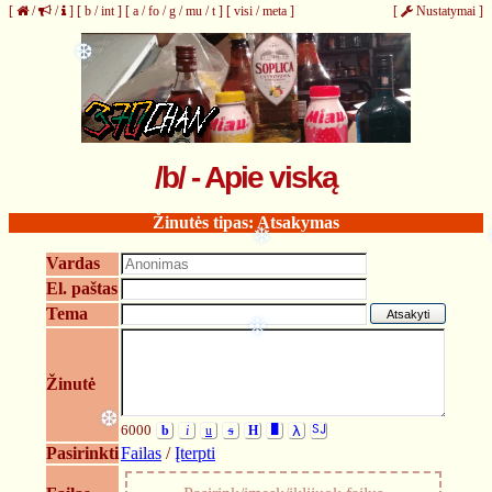
[
/
/
]
[
b
/
int
]
[
a
/
fo
/
g
/
mu
/
t
]
[
visi
/
meta
]
[
Nustatymai
]
❆
/b/ - Apie viską
Žinutės tipas: Atsakymas
❄
Vardas
El. paštas
Tema
❉
Žinutė
6000
b
i
u
s
H
█
λ
SJ
❆
Pasirinkti
Failas
/
Įterpti