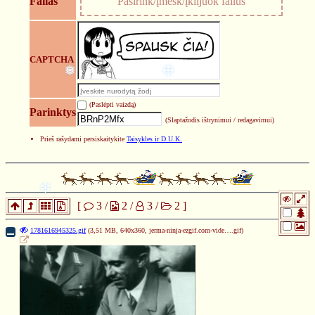
Failas
Pasirink/įmesk/įklijuok failus
CAPTCHA
❅
❉
(Paslėpti vaizdą)
Parinktys
(Slaptažodis ištrynimui / redagavimui)
Prieš rašydami persiskaitykite
Taisykles ir D.U.K.
❄
[
3
/
2
/
3
/
2
]
1781616945325.gif
(3,51 MB, 640x360,
jerma-ninja-ezgif.com-vide….gif
)