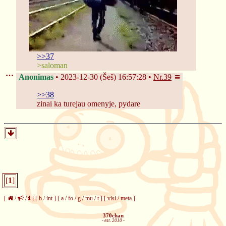
>>37
>saloman
Anonimas
2023-12-30 (Šeš) 16:57:28
Nr.
39
>>38
zinai ka turejau omenyje, pydare
[
1
]
[
/
/
]
[
b
/
int
]
[
a
/
fo
/
g
/
mu
/
t
]
[
visi
/
meta
]
370chan
- est. 2010 -