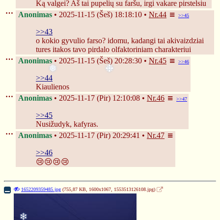
Ką valgei? Aš tai pupelių su faršu, irgi vakare pirstelsiu
Anonimas
2025-11-15 (Šeš) 18:18:10
Nr.
44
>>45
>>43
o kokio gyvulio farso? idomu, kadangi tai akivaizdziai 
tures itakos tavo pirdalo olfaktoriniam charakteriui
Anonimas
2025-11-15 (Šeš) 20:28:30
Nr.
45
>>46
>>44
Kiaulienos
Anonimas
2025-11-17 (Pir) 12:10:08
Nr.
46
>>47
❅
❉
>>45
Nusižudyk, kafyras.
Anonimas
2025-11-17 (Pir) 20:29:41
Nr.
47
>>46
😢😢😢😢
1652209359485.jpg
(755,87 KB, 1600x1067,
1553513126108.jpg
)