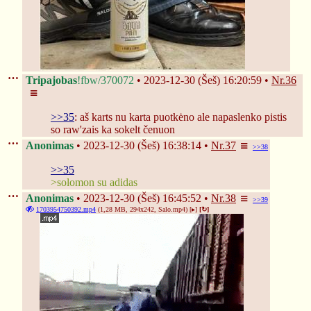
Tripajobas
!fbw/370072
2023-12-30 (Šeš) 16:20:59
Nr.
36
>>35
: aš karts nu karta puotkėno ale napaslenko pistis 
so raw'zais ka sokelt čenuon
Anonimas
2023-12-30 (Šeš) 16:38:14
Nr.
37
>>38
>>35
>solomon su adidas
Anonimas
2023-12-30 (Šeš) 16:45:52
Nr.
38
>>39
1703954750392.mp4
(1,28 MB, 294x242,
Salo.mp4
)
[▸]
[↻]