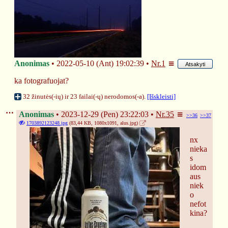
❄
Anonimas
2022-05-10 (Ant) 19:02:39
Nr.
1
Atsakyti
ka fotografuojat?
32 žinutės(-ių) ir 23 failai(-ų) nerodomos(-a).
[Išskleisti]
Anonimas
2023-12-29 (Pen) 23:22:03
Nr.
35
>>36
>>37
1703892123248.jpg
(83,44 KB, 1080x1091,
alus.jpg
)
nx 
nieka
s 
idom
aus 
niek
o 
nefot
kina?