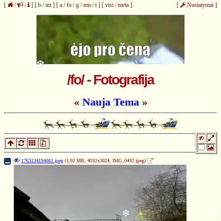
[
/
/
]
[
b
/
int
]
[
a
/
fo
/
g
/
mu
/
t
]
[
visi
/
meta
]
[
Nustatymai
]
/fo/ - Fotografija
«
Nauja Tema
»
❆
1763134194661.jpeg
(1,92 MB, 4032x3024,
IMG_0432.jpeg
)