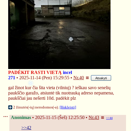
❄
❉
PADĖKIT RASTI VIETĄ
incel
271
2025-11-14 (Pen) 15:29:55
Nr.
40
Atsakyti
gal žinot kur čia šita vieta (vilniuj) ? ieškau savo senelių 
paukščio garažo, atsiuntė tik nuotrauką adreso nepamena, 
paukščiai jau nešerti 10d. padėkit plz
2 žinutės(-ių) nerodomos(-a).
[Išskleisti]
❆
Anonimas
2025-11-15 (Šeš) 12:25:50
Nr.
43
>>44
>>42