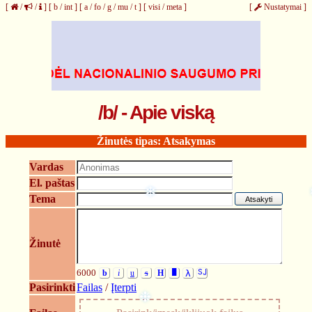
[
/
/
]
[
b
/
int
]
[
a
/
fo
/
g
/
mu
/
t
]
[
visi
/
meta
]
[
Nustatymai
]
❆
/b/ - Apie viską
Žinutės tipas: Atsakymas
Vardas
El. paštas
Tema
❄
Žinutė
6000
b
i
u
s
H
█
λ
SJ
Pasirinkti
Failas
/
Įterpti