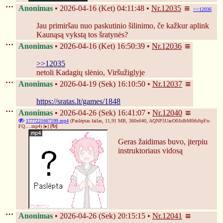
Anonimas
2026-04-16 (Ket) 04:11:48
Nr.
12035
>>12036
Jau primiršau nuo paskutinio šilinimo, če kažkur aplink 
Kaunąsą vykstą tos šratynės?
Anonimas
2026-04-16 (Ket) 16:50:39
Nr.
12036
>>12035
netoli Kadagių slėnio, Viršužiglyje
Anonimas
2026-04-19 (Sek) 16:10:50
Nr.
12037
https://sratas.lt/games/1848
Anonimas
2026-04-26 (Sek) 16:41:07
Nr.
12040
1777221667199.mp4
(Paslėptas failas, 11,91 MB, 360x640,
AQNP5UacO0JidbM0tbJtpFn-
FQ….mp4
)
[▸]
[↻]
Geras žaidimas buvo, įterpiu 
instruktoriaus vidosą
Anonimas
2026-04-26 (Sek) 20:15:15
Nr.
12041