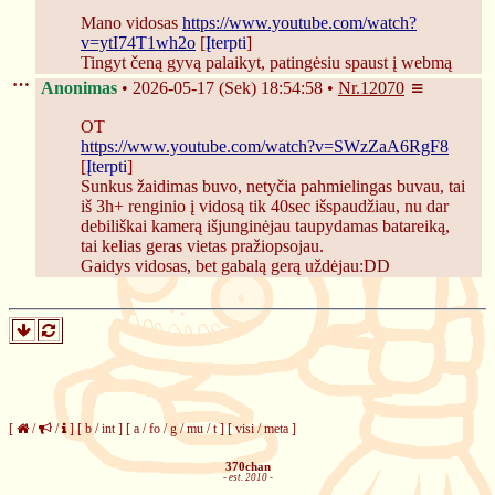
Mano vidosas 
https://www.youtube.com/watch?
v=ytI74T1wh2o
 [
Įterpti
]
Tingyt čeną gyvą palaikyt, patingėsiu spaust į webmą
Anonimas
2026-05-17 (Sek) 18:54:58
Nr.
12070
OT
https://www.youtube.com/watch?v=SWzZaA6RgF8
[
Įterpti
]
Sunkus žaidimas buvo, netyčia pahmielingas buvau, tai 
iš 3h+ renginio į vidosą tik 40sec išspaudžiau, nu dar 
debiliškai kamerą išjunginėjau taupydamas batareiką, 
tai kelias geras vietas pražiopsojau.
Gaidys vidosas, bet gabalą gerą uždėjau:DD
[
/
/
]
[
b
/
int
]
[
a
/
fo
/
g
/
mu
/
t
]
[
visi
/
meta
]
370chan
- est. 2010 -