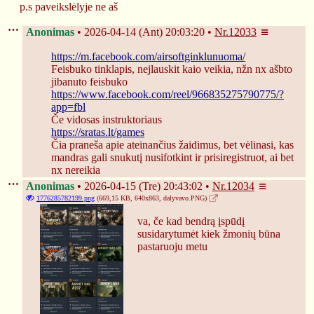
p.s paveikslėlyje ne aš
Anonimas
2026-04-14 (Ant) 20:03:20
Nr.
12033
https://m.facebook.com/airsoftginklunuoma/
Feisbuko tinklapis, nejlauskit kaio veikia, nžn nx ašbto 
jibanuto feisbuko
https://www.facebook.com/reel/966835275790775/?
app=fbl
Če vidosas instruktoriaus
https://sratas.lt/games
Čia praneša apie ateinančius žaidimus, bet vėlinasi, kas 
mandras gali snukutį nusifotkint ir prisiregistruot, ai bet 
nx nereikia
Anonimas
2026-04-15 (Tre) 20:43:02
Nr.
12034
1776285782199.png
(669,15 KB, 640x863,
dalyvavo.PNG
)
va, če kad bendrą įspūdį 
susidarytumėt kiek žmonių būna 
pastaruoju metu