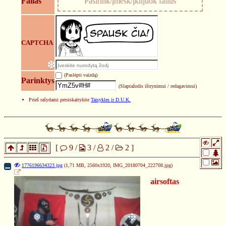
Failas
Pasirink/įmesk/įklijuok failus
❉
CAPTCHA
(Paslėpti vaizdą)
Parinktys
(Slaptažodis ištrynimui / redagavimui)
❆
Prieš rašydami persiskaitykite
Taisykles ir D.U.K.
[
9
/
3
/
2
/
2
]
1776196634323.jpg
(1,71 MB, 2560x1920,
IMG_20180704_222708.jpg
)
airsoftas