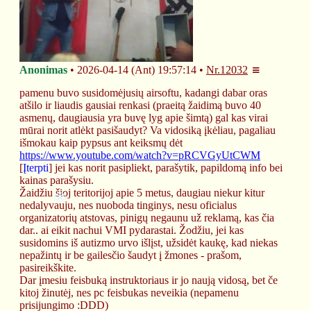
❅
❉
Anonimas
2026-04-14 (Ant) 19:57:14
Nr.
12032
pamenu buvo susidomėjusių airsoftu, kadangi dabar oras 
atšilo ir liaudis gausiai renkasi (praeitą žaidimą buvo 40 
asmenų, daugiausia yra buvę lyg apie šimtą) gal kas virai 
mūrai norit atlėkt pasišaudyt? Va vidosiką įkėliau, pagaliau 
išmokau kaip pypsus ant keiksmų dėt 
https://www.youtube.com/watch?v=pRCVGyUtCWM
[
Įterpti
]
 jei kas norit pasipliekt, parašytik, papildomą info bei 
kainas parašysiu.
Žaidžiu šioj teritorijoj apie 5 metus, daugiau niekur kitur 
nedalyvauju, nes nuoboda tinginys, nesu oficialus 
organizatorių atstovas, pinigų negaunu už reklamą, kas čia 
dar.. ai eikit nachui VMI pydarastai. Žodžiu, jei kas 
❄
susidomins iš autizmo urvo išlįst, užsidėt kaukę, kad niekas 
nepažintų ir be gailesčio šaudyt į žmones - prašom, 
pasireikškite.
Dar įmesiu feisbuką instruktoriaus ir jo naują vidosą, bet če 
kitoj žinutėj, nes pc feisbukas neveikia (nepamenu 
prisijungimo :DDD)