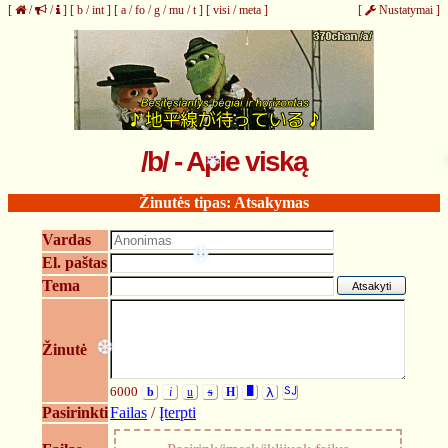
❆
[
/
/
]
[
b
/
int
]
[
a
/
fo
/
g
/
mu
/
t
]
[
visi
/
meta
]
[
Nustatymai
]
/b/ - Apie viską
❄
Žinutės tipas: Atsakymas
Vardas
El. paštas
❉
Tema
Žinutė
❆
6000
b
i
u
s
H
█
λ
SJ
Pasirinkti
Failas
/
Įterpti