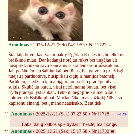
Anonimas
2025-12-21 (Sek) 04:15:53
Nr.
11727
Štai taip buvo, kad vakar nakty išgėriau iš eilės tris buteliukus 
braškinio miau. Dar kadangi norėjau rūkyt bet tingėjau eit 
nusipirkt, rinkau savo kancarus iš konteinerio ir užsirūkiau. 
Jau po šito ėmiau šaibint kai perkūnas, bet galvojau px. Visgi 
nuėjau į parduotuvę, nusipirkau cigių ir manijos batonėlį. 
Parūkiau, suėdžiau tą maniją, ir jau po šito pradėjo pilvas 
suktis. Skubėjau pareit, visai netoli namų buvau, bet visgi 
tryda pradėjo lyst laukan. Teko nubėgt prie krūmelio šalia 
kaimynų ir išsišikt pilnai. Mačiau šikdamas kažkokį čiūvą su 
kapišonu einantį, bet į mane neatsisuko. Bent tiek.
Anonimas
2025-12-21 (Sek) 07:23:50
Nr.
11728
>>11734
Labai daug kalbos apie trydas ir bezdejima cionge.
Anonimas
2025-12-21 (Sek) 15:17:58
Nr.
11730