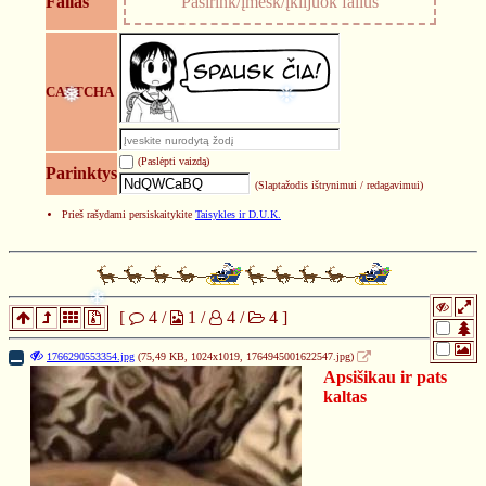
Failas
Pasirink/įmesk/įklijuok failus
CAPTCHA
❅
❉
(Paslėpti vaizdą)
Parinktys
(Slaptažodis ištrynimui / redagavimui)
Prieš rašydami persiskaitykite
Taisykles ir D.U.K.
[
4
/
1
/
4
/
4
]
❄
1766290553354.jpg
(75,49 KB, 1024x1019,
1764945001622547.jpg
)
Apsišikau ir pats
kaltas