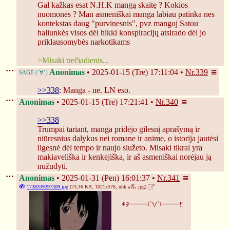
Gal kažkas esat N.H.K mangą skaitę ? Kokios 
nuomonės ? Man asmeniškai manga labiau patinka nes 
kontekstas daug "purvinesnis", pvz mangoj Satou 
haliunkės visos dėl hikki konspiracijų atsirado dėl jo 
priklausomybės narkotikams 
>Misaki trečiadienis...
Anonimas
2025-01-15 (Tre) 17:11:04
Nr.
339
>>338
: Manga - ne. LN eso.
Anonimas
2025-01-15 (Tre) 17:21:41
Nr.
340
>>338
Trumpai tariant, manga pridėjo gilesnį aprašymą ir 
niūresnius dalykus nei romane ir anime, o istorija jautėsi 
ilgesnė dėl tempo ir naujo siužeto. Misaki tikrai yra 
makiaveliška ir kenkėjiška, ir aš asmeniškai norėjau ją 
nužudyti.
Anonimas
2025-01-31 (Pen) 16:01:37
Nr.
341
1738339297309.jpg
(73,46 KB, 1021x576,
nhk نگاه.jpg
)
ｷﾀ━━━(ﾟ∀ﾟ)━━━!!