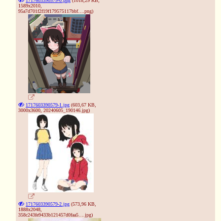
1717603390579-0.png
(1018,29 KB,
1589x2010,
95a7d701f2f19f179575117bbf….png
)
1717603390579-1.jpg
(603,67 KB,
3000x3600,
20240605_190146.jpg
)
1717603390579-2.jpg
(573,96 KB,
1888x2048,
358c243fe9433b121457d0faa5….jpg
)