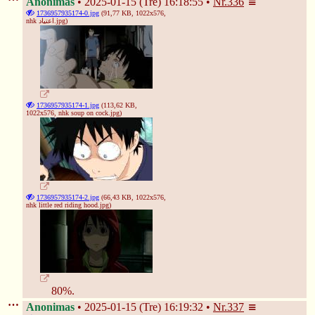
Anonimas
2025-01-15 (Tre) 16:18:55
Nr.
336
1736957935174-0.jpg
(91,77 KB, 1022x576,
nhk اعتیاد.jpg
)
1736957935174-1.jpg
(113,62 KB,
❆
1022x576,
nhk soup on cock.jpg
)
1736957935174-2.jpg
(66,43 KB, 1022x576,
nhk little red riding hood.jpg
)
80%.
Anonimas
2025-01-15 (Tre) 16:19:32
Nr.
337