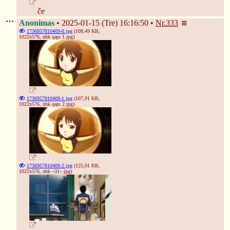
če
Anonimas
2025-01-15 (Tre) 16:16:50
Nr.
333
1736957810409-0.jpg
(108,49 KB,
1022x576,
nhk qapı 1.jpg
)
1736957810409-1.jpg
(107,91 KB,
1022x576,
nhk qapı 2.jpg
)
1736957810409-2.jpg
(125,01 KB,
1022x576,
nhk ~31~.jpg
)