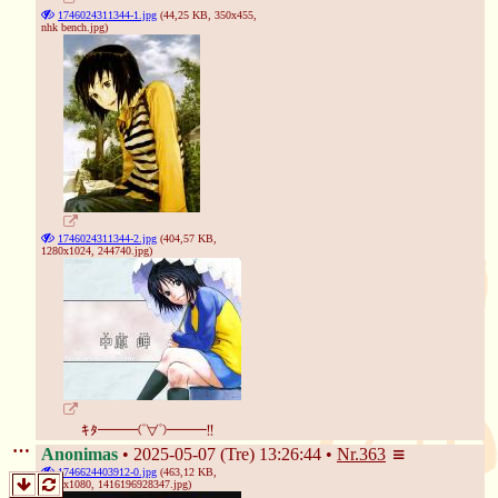
1746024311344-1.jpg
(44,25 KB, 350x455,
nhk bench.jpg
)
1746024311344-2.jpg
(404,57 KB,
1280x1024,
244740.jpg
)
ｷﾀ━━━(ﾟ∀ﾟ)━━━!!
Anonimas
2025-05-07 (Tre) 13:26:44
Nr.
363
1746624403912-0.jpg
(463,12 KB,
1920x1080,
1416196928347.jpg
)