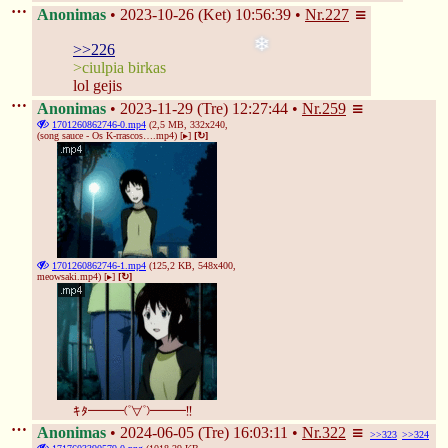
Anonimas
2023-10-26 (Ket) 10:56:39
Nr.
227
>>226
>ciulpia birkas
lol gejis
Anonimas
2023-11-29 (Tre) 12:27:44
Nr.
259
1701260862746-0.mp4
(2,5 MB, 332x240,
(song sauce - Os K-rrascos….mp4
)
[▸]
[↻]
1701260862746-1.mp4
(125,2 KB, 548x400,
meowsaki.mp4
)
[▸]
[↻]
ｷﾀ━━━(ﾟ∀ﾟ)━━━!!
Anonimas
2024-06-05 (Tre) 16:03:11
Nr.
322
>>323
>>324