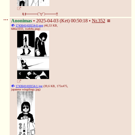
ｷﾀ━━━(ﾟ∀ﾟ)━━━!!
Anonimas
2025-04-03 (Ket) 00:50:18
Nr.
352
1743641418154-0.png
(46,53 KB,
686x1033,
iweb4u.png
)
1743641418154-1.jpg
(39,6 KB, 175x475,
japanese wingdings.jpg
)