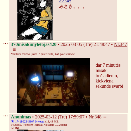
>>345
みさき。。。
370misakimyletojas420
2025-03-05 (Tre) 21:48:47
Nr.
347
YouTube vaizdo įrašas. Spustelėkite, kad paleistumėte.
dar 7 minutės 
misaki 
trečiadienio, 
kiekviena 
sekundė svarbi
Anonimas
2025-03-12 (Tre) 17:59:07
Nr.
348
1741802345307-0.webm
(19,49 MB,
640x360,
Фотосет꞉ Misaki Nakahara ….webm
)
[▸]
[↻]