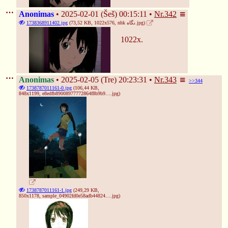
Anonimas
2025-02-01 (Šeš) 00:15:11
Nr.
342
1738368911402.jpg
(73,52 KB, 1022x576,
nhk نگاه.jpg
)
1022x.
Anonimas
2025-02-05 (Tre) 20:23:31
Nr.
343
>>344
1738787011161-0.jpg
(106,44 KB,
848x1199,
e8edfb89008977772864f8b9b9….jpg
)
1738787011161-1.jpg
(249,29 KB,
850x1178,
sample_04902fd0e58adb44824….jpg
)
❄