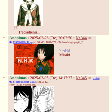
Trečiadienis...
Anonimas
2025-02-26 (Tre) 20:02:50
Nr.
344
1740600170147.png
(1,38 MB, 1031x777,
ClipboardImage.png
)
>>343
Misaki...
Anonimas
2025-03-05 (Tre) 14:17:37
Nr.
345
>>346
1741184256911-0.png
(131,56 KB,
484x419,
gu_baxmaq.png
)