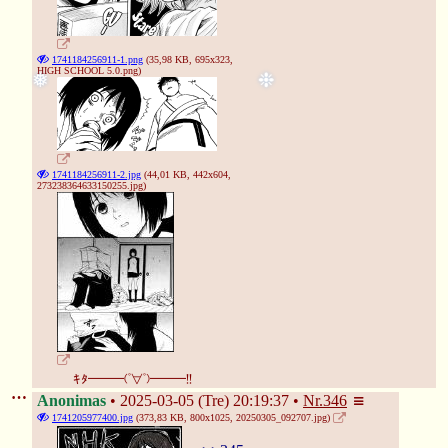
1741184256911-1.png
(35,98 KB, 695x323,
HIGH SCHOOL 5.0.png
)
1741184256911-2.jpg
(44,01 KB, 442x604,
273238364633150255.jpg
)
❉
ｷﾀ━━━(ﾟ∀ﾟ)━━━!!
Anonimas
2025-03-05 (Tre) 20:19:37
Nr.
346
1741205977400.jpg
(373,83 KB, 800x1025,
20250305_092707.jpg
)