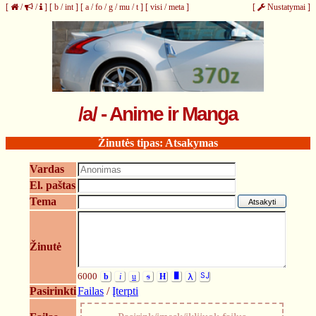
[
/
/
]
[
b
/
int
]
[
a
/
fo
/
g
/
mu
/
t
]
[
visi
/
meta
]
[
Nustatymai
]
❈
/a/ - Anime ir Manga
Žinutės tipas: Atsakymas
Vardas
El. paštas
Tema
Žinutė
6000
b
i
u
s
H
█
λ
SJ
Pasirinkti
Failas
/
Įterpti