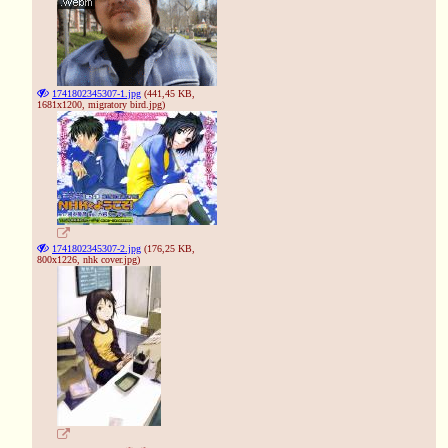
1741802345307-1.jpg
(441,45 KB,
1681x1200,
migratory bird.jpg
)
❆
1741802345307-2.jpg
(176,25 KB,
800x1226,
nhk cover.jpg
)