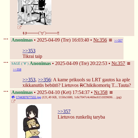
ｷﾀ━━━(ﾟ∀ﾟ)━━━!!
Anonimas
2025-04-09 (Tre) 16:03:40
Nr.
356
>>357
>>353
Tikrai taip
❄
Anonimas
2025-04-09 (Tre) 20:22:53
Nr.
357
>>358
>>353
, 
>>356
: A kame prikuols su LRT gautos ka aple 
xikkanutūs bebūtō? Lietuvos 
R
Chikikomorių T...Tauta?
Anonimas
2025-04-10 (Ket) 17:54:37
Nr.
358
1744307677555.jpg
(121,49 KB, 1150x1680,
1c6c7047c4c460ec6151839696….jpg
)
>>357
Lietuvos runkelių taryba