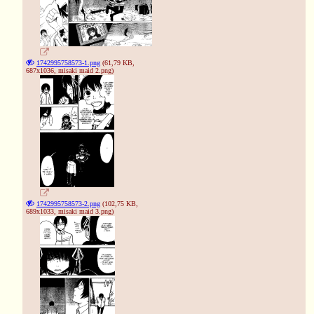
1742995758573-1.png
(61,79 KB,
687x1036,
misaki maid 2.png
)
1742995758573-2.png
(102,75 KB,
689x1033,
misaki maid 3.png
)
❅
❉