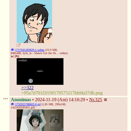
1717641283829-1.webm
(23,9 MB,
848x480,
kyle_m - Shawn Got the Sh….webm
)
[▸]
[↻]
>>322
>95a7d701f2f19f179575117bbfda57db.png
Anonimas
2024-11-19 (Ant) 14:16:29
Nr.
325
1732025788602-0.gif
(1,85 MB, 299x248,
1422420183451.gif
)