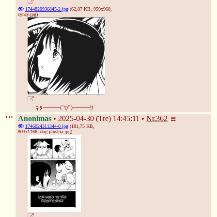
1744820936845-2.jpg
(62,87 KB, 959x960,
cyncy.jpg
)
ｷﾀ━━━(ﾟ∀ﾟ)━━━!!
Anonimas
2025-04-30 (Tre) 14:45:11
Nr.
362
1746024311344-0.jpg
(181,75 KB,
803x1166,
dog plushia.jpg
)