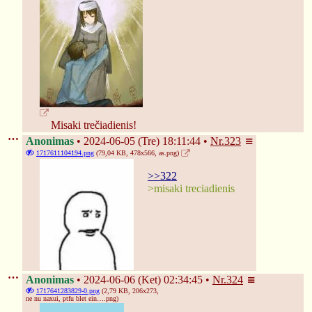
❅
❈
❅
Misaki trečiadienis!
Anonimas
2024-06-05 (Tre) 18:11:44
Nr.
323
1717611104194.png
(79,04 KB, 478x566,
as.png
)
>>322
>misaki treciadienis
Anonimas
2024-06-06 (Ket) 02:34:45
Nr.
324
1717641283829-0.png
(2,79 KB, 206x273,
ne nu naxui, ptfu blet ein….png
)