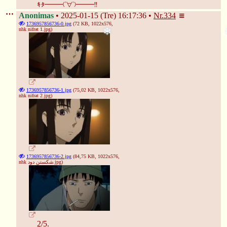
ｷﾀ━━━(ﾟ∀ﾟ)━━━!!
Anonimas
2025-01-15 (Tre) 16:17:36
Nr.
334
1736957856736-0.jpg
(72 KB, 1022x576,
nhk nifrət 1.jpg
)
1736957856736-1.jpg
(75,02 KB, 1022x576,
nhk nifrət 2.jpg
)
1736957856736-2.jpg
(84,75 KB, 1022x576,
nhk شکستن دود.jpg
)
2/5.