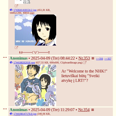
1743641418154-2.jpg
(451,81 KB,
1600x1200,
40810.jpg
)
ｷﾀ━━━(ﾟ∀ﾟ)━━━!!
Anonimas
2025-04-09 (Tre) 08:44:22
Nr.
353
>>356
>>357
1744188262018.png
(627,55 KB, 600x600,
ClipboardImage.png
)
Ar "Welcome to the NHK!" 
lietuviškai būtų "Sveiki 
atvykę į LRT!"?
Anonimas
2025-04-09 (Tre) 11:29:07
Nr.
354
1744198147176-0.jpg
(340,06 KB,