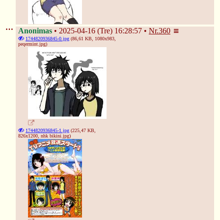
Anonimas
2025-04-16 (Tre) 16:28:57
Nr.
360
1744820936845-0.jpg
(86,61 KB, 1080x983,
peqermint.jpg
)
1744820936845-1.jpg
(225,47 KB,
826x1200,
nhk bikini.jpg
)