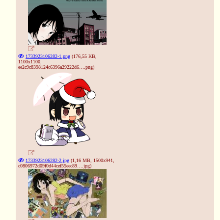
1733923106282-1.png
(176,55 KB,
1100x1100,
ee2c9c8398124c6396a29222d6….png
)
1733923106282-2.jpg
(1,16 MB, 1500x941,
c0806972d09f0d44cef55eec89….jpg
)
❄