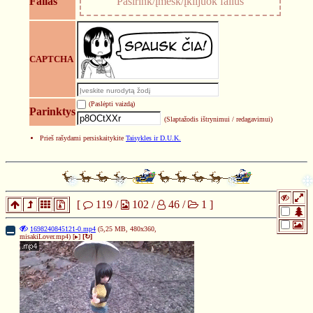
Failas
Pasirink/įmesk/įklijuok failus
CAPTCHA
(Paslėpti vaizdą)
Parinktys
(Slaptažodis ištrynimui / redagavimui)
Prieš rašydami persiskaitykite
Taisykles ir D.U.K.
[
119
/
102
/
46
/
1
]
1698240845121-0.mp4
(5,25 MB, 480x360,
misakiLover.mp4
)
[▸]
[↻]