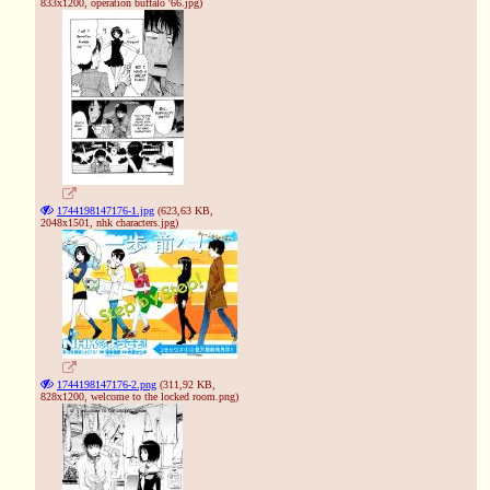
833x1200,
operation buffalo '66.jpg
)
1744198147176-1.jpg
(623,63 KB,
2048x1501,
nhk characters.jpg
)
1744198147176-2.png
(311,92 KB,
828x1200,
welcome to the locked room.png
)