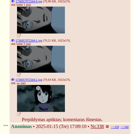
1736957972564-0.jpg
(79,98 KB, 1022x576,
nhk kədər 1.jpg
)
1736957972564-1.jpg
(79,21 KB, 1022x576,
nhk kədər 2.jpg
)
1736957972564-2.jpg
(79,64 KB, 1022x576,
nhk چه.jpg
)
Perpildymas aptiktas; komentaras išmestas.
Anonimas
2025-01-15 (Tre) 17:09:10
Nr.
338
>>339
>>340