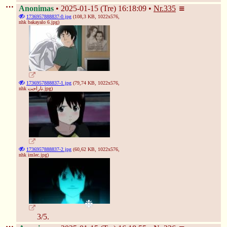
Anonimas
2025-01-15 (Tre) 16:18:09
Nr.
335
1736957888837-0.jpg
(108,3 KB, 1022x576,
nhk bakayalo 6.jpg
)
1736957888837-1.jpg
(79,74 KB, 1022x576,
nhk ناراحت.jpg
)
1736957888837-2.jpg
(60,62 KB, 1022x576,
nhk imlec.jpg
)
3/5.