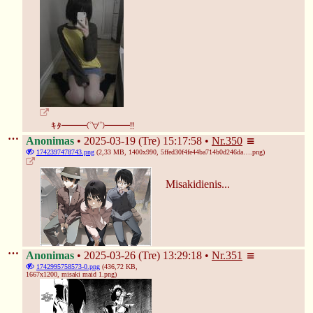
ｷﾀ━━━(ﾟ∀ﾟ)━━━!!
Anonimas
2025-03-19 (Tre) 15:17:58
Nr.
350
1742397478743.png
(2,33 MB, 1400x990,
5ffed30f4fe44ba714b0d246da….png
)
Misakidienis...
Anonimas
2025-03-26 (Tre) 13:29:18
Nr.
351
1742995758573-0.png
(436,72 KB,
1667x1200,
misaki maid 1.png
)