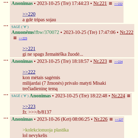
Anonimas
2023-10-25 (Tre) 17:44:23
Nr.
221
>>222
>>220
a gdė tripas sojau
Anuonėms
!fbw/370072
2023-10-25 (Tre) 17:47:06
Nr.
222
>>223
>>221
gi ne spags žemaitėška žuodė...
Anonimas
2023-10-25 (Tre) 18:18:57
Nr.
223
>>224
>>222
kon mėtais sagėmis
milijardai (7 žmonės) privalo matyti Misaki 
trečiadieninę temą
Anonimas
2023-10-25 (Tre) 18:22:48
Nr.
224
>>223
žr. >>>/b/8137
Anonimas
2023-10-26 (Ket) 08:06:25
Nr.
226
>>227
>kolekcionuoja plastika
lol nevykelis