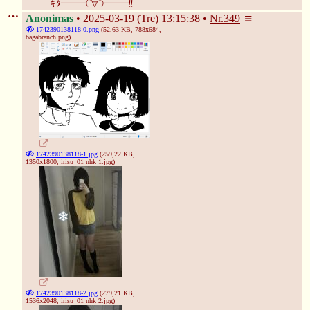
ｷﾀ━━━(ﾟ∀ﾟ)━━━!!
Anonimas
2025-03-19 (Tre) 13:15:38
Nr.
349
1742390138118-0.png
(52,63 KB, 788x684,
bagabranch.png
)
1742390138118-1.jpg
(259,22 KB,
1350x1800,
irisu_01 nhk 1.jpg
)
1742390138118-2.jpg
(279,21 KB,
1536x2048,
irisu_01 nhk 2.jpg
)