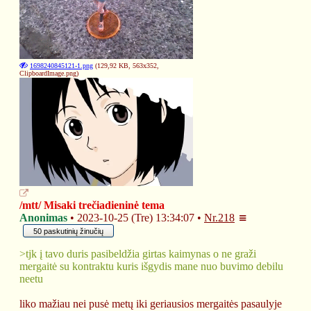
❄
1698240845121-1.png
(129,92 KB, 563x352,
ClipboardImage.png
)
/mtt/ Misaki trečiadieninė tema
Anonimas
2023-10-25 (Tre) 13:34:07
Nr.
218
50 paskutinių žinučių
>tjk į tavo duris pasibeldžia girtas kaimynas o ne graži 
mergaitė su kontraktu kuris išgydis mane nuo buvimo debilu 
neetu
liko mažiau nei pusė metų iki geriausios mergaitės pasaulyje 