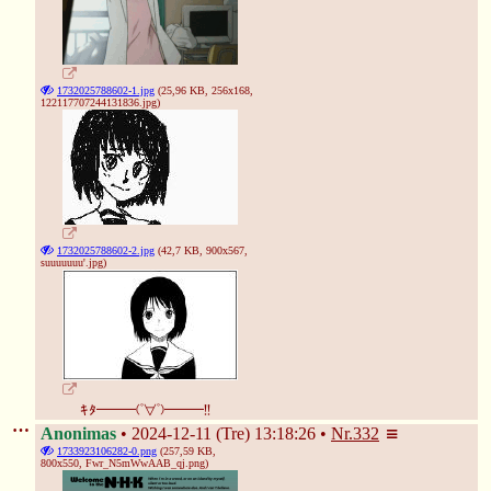
1732025788602-1.jpg
(25,96 KB, 256x168,
122117707244131836.jpg
)
1732025788602-2.jpg
(42,7 KB, 900x567,
suuuuuuu'.jpg
)
ｷﾀ━━━(ﾟ∀ﾟ)━━━!!
Anonimas
2024-12-11 (Tre) 13:18:26
Nr.
332
1733923106282-0.png
(257,59 KB,
800x550,
Fwr_N5mWwAAB_qj.png
)