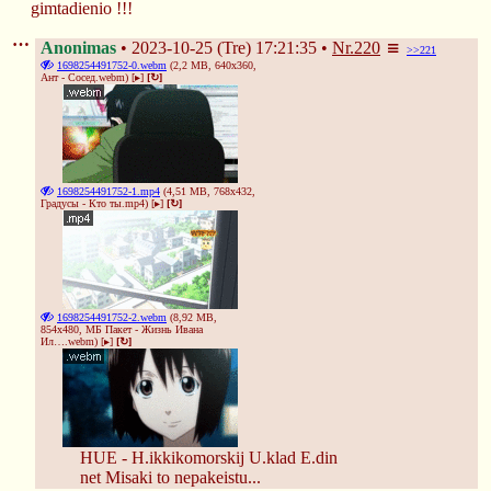
gimtadienio !!!
Anonimas
2023-10-25 (Tre) 17:21:35
Nr.
220
>>221
1698254491752-0.webm
(2,2 MB, 640x360,
Ант - Сосед.webm
)
[▸]
[↻]
1698254491752-1.mp4
(4,51 MB, 768x432,
Градусы - Кто ты.mp4
)
[▸]
[↻]
1698254491752-2.webm
(8,92 MB,
854x480,
МБ Пакет - Жизнь Ивана
Ил….webm
)
[▸]
[↻]
❆
HUE - H.ikkikomorskij U.klad E.din
net Misaki to nepakeistu...