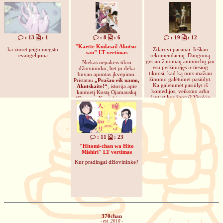
: 13
: 1
: 8
: 6
: 19
: 12
"Kaette Kudasai! Akutsu-
ka ziuret jeigu megstu
Zdarovi pacanai. Ieškau
san" LT vertimas
evangelijona
rekomendacijų. Daugumą
geriau žinomaų animūchų jau
Niekas nepakeis tikro
esu peržiūrėjęs ir tiesiog
džiovininko, bet jo dėka
tikuosi, kad ką nors mažiau
buvau apimtas įkvėpimo.
žinomo galėtumėt pasiūlyt.
Pristatau
„Prašau eik namo,
Ka galėtumėt pasiūlyt iš
Akutskaite!“
, istorija apie
komedijos, veiksmo arba
kaimietį Kostą Ojamauską
fantastikos žanrų? Visokie
(Ooyama Kouta) ir marozę
nuvalkioti meta subžanrai
Rikantę Akutskaitę (Akutsu
kaip isekajai arba eilinį kartą
Riko) bei jų neįprastą
nepilnamečių mergaičių
tarpusavio draugystę.
prikimšti šou nedomina.
: 11
: 23
"Hitomi-chan wa Hito
Mishiri" LT vertimas
Kur pradingai džiovininke?
370chan
- est. 2010 -