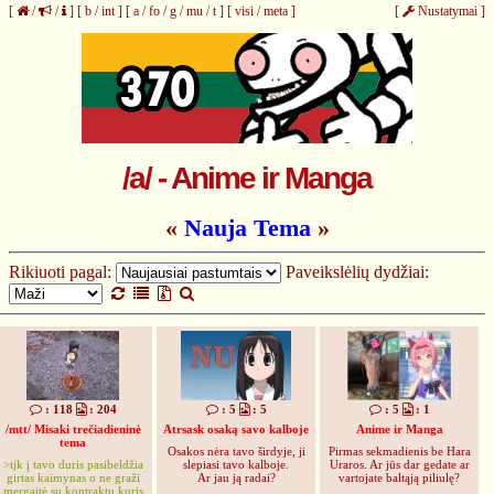
[
/
/
]
[
b
/
int
]
[
a
/
fo
/
g
/
mu
/
t
]
[
visi
/
meta
]
[
Nustatymai
]
/a/ - Anime ir Manga
«
Nauja Tema
»
Rikiuoti pagal:
Paveikslėlių dydžiai:
: 118
: 204
: 5
: 5
: 5
: 1
/mtt/ Misaki trečiadieninė
Atrsask osaką savo kalboje
Anime ir Manga
tema
Osakos nėra tavo širdyje, ji
Pirmas sekmadienis be Hara
>tjk į tavo duris pasibeldžia
slepiasi tavo kalboje.
Uraros. Ar jūs dar gedate ar
girtas kaimynas o ne graži
Ar jau ją radai?
vartojate baltąją piliulę?
mergaitė su kontraktu kuris