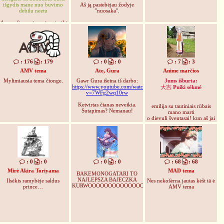
išgydis mane nuo buvimo
Aš ją pastebėjau žodyje
debilu neetu
"nuosaka".
liko mažiau nei pusė metų iki
geriausios mergaitės pasaulyje
gimtadienio !!!
: 176
: 179
: 0
: 0
: 7
: 3
AMV tema
Ate, Gura
Anime marčios
Mylimiausia tema čionge.
Gawr Gura išeina iš darbo:
Jums išburta:
https://www.youtube.com/watch?
大吉
 Puiki sėkmė
v=7WFg2wq10rw
Ketvirtas čianas neveikia.
emilija su tautiniais rūbais
Sutapimas? Nemanau!
mano marti
o dievuli šventasai! kun aš jai
padaryčiau...
aš nuoru numauti anai
klumpes, iškaštavuot
kiekvieną tarpupirštį,
aš nuoru susikibt už parankiu,
rokoutis iki rytmeti...
aš nuoru paveizėt po anuos
: 0
: 0
: 0
: 0
: 68
: 68
sijuoną ir susilaukt vaikų
Mirė Akira Toriyama
MAD tema
milijuoną!
BAKEMONOGATARI TO
emilija... kap nuorėčiau tavi
NAJLEPSZA BAJECZKA
Ilsėkis ramybėje saldus
Nes nekošėrna jautas kėšt tā ė
truopne pamilieti!!
KURWOOOOOOOOOOOOOOOOO
prince…
AMV tema
a jūs apsiženije? nu duoket
išveizėti pasiciekavytė in jūsų
mergelikes!!!