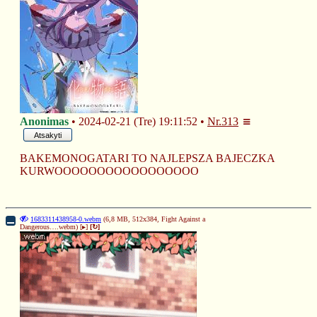
Anonimas
2024-02-21 (Tre) 19:11:52
Nr.
313
Atsakyti
BAKEMONOGATARI TO NAJLEPSZA BAJECZKA 
KURWOOOOOOOOOOOOOOOOO
1683311438958-0.webm
(6,8 MB, 512x384,
Fight Against a
Dangerous….webm
)
[▸]
[↻]