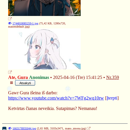
❉
1744818085259-1.jpg
(75,42 KB, 1280x720,
maxresdefault.jpg
)
Ate, Gura
Anonimas
2025-04-16 (Tre) 15:41:25
Nr.
359
Atsakyti
Gawr Gura išeina iš darbo:
https://www.youtube.com/watch?v=7WFg2wq10rw
 [
Įterpti
]
Ketvirtas čianas neveikia. Sutapimas? Nemanau!
1663178935044.jpg
(2,65 MB, 3103x3471,
mano_zmona.jpg
)