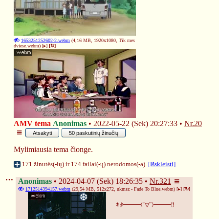
1653251252602-2.webm
(4,16 MB, 1920x1080,
Tik mes
dviese.webm
)
[▸]
[↻]
AMV tema
Anonimas
2022-05-22 (Sek) 20:27:33
Nr.
20
Atsakyti
50 paskutinių žinučių
Mylimiausia tema čionge.
171 žinutės(-ių) ir 174 failai(-ų) nerodomos(-a).
[Išskleisti]
Anonimas
2024-04-07 (Sek) 18:26:35
Nr.
321
1712514394157.webm
(29,54 MB, 512x272,
ukmsz - Fade To Blue.webm
)
[▸]
[↻]
ｷﾀ━━━(ﾟ∀ﾟ)━━━!!