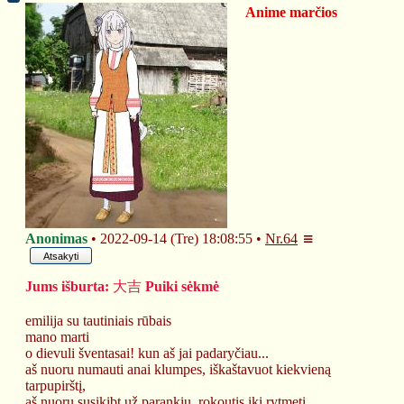
Anime marčios
❆
Anonimas
2022-09-14 (Tre) 18:08:55
Nr.
64
Atsakyti
Jums išburta: 
大吉
 Puiki sėkmė
emilija su tautiniais rūbais
mano marti
o dievuli šventasai! kun aš jai padaryčiau...
aš nuoru numauti anai klumpes, iškaštavuot kiekvieną 
tarpupirštį,
aš nuoru susikibt už parankiu, rokoutis iki rytmeti...