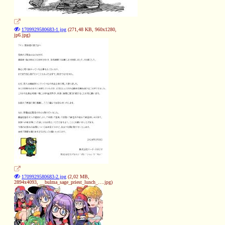
1709929580683-1.jpg
(271,48 KB, 960x1280,
jp6.jpg
)
❅
❉
1709929580683-2.jpg
(2,02 MB,
2894x4093,
__bulma_sage_priest_lunch_….jpg
)