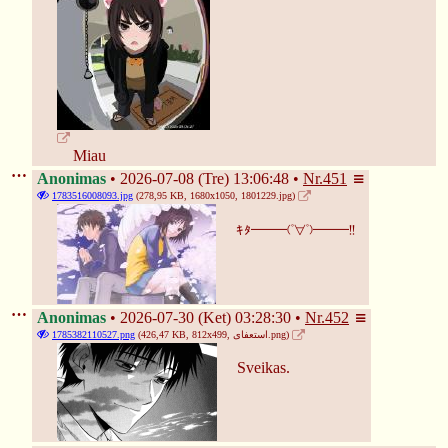
❅
❈
❅
❉
Miau
Anonimas
2026-07-08 (Tre) 13:06:48
Nr.
451
1783516008093.jpg
(278,95 KB, 1680x1050,
1801229.jpg
)
ｷﾀ━━━(ﾟ∀ﾟ)━━━!!
Anonimas
2026-07-30 (Ket) 03:28:30
Nr.
452
1785382110527.png
(426,47 KB, 812x499,
استعفای.png
)
Sveikas.