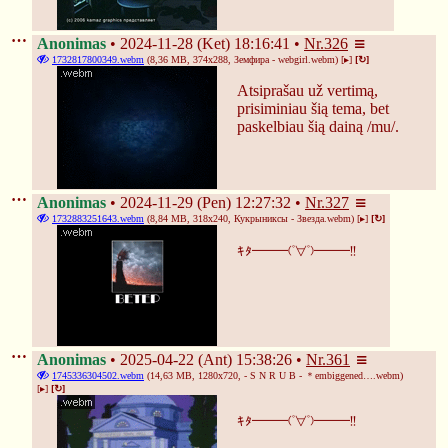
Anonimas
2024-11-28 (Ket) 18:16:41
Nr.
326
1732817800349.webm
(8,36 MB, 374x288,
Земфира - webgirl.webm
)
[▸]
[↻]
Atsiprašau už vertimą, 
prisiminiau šią tema, bet 
paskelbiau šią dainą /mu/.
Anonimas
2024-11-29 (Pen) 12:27:32
Nr.
327
1732883251643.webm
(8,84 MB, 318x240,
Кукрыниксы - Звезда.webm
)
[▸]
[↻]
ｷﾀ━━━(ﾟ∀ﾟ)━━━!!
❄
Anonimas
2025-04-22 (Ant) 15:38:26
Nr.
361
1745336304502.webm
(14,63 MB, 1280x720,
- S N R U B - ＊embiggened….webm
)
[▸]
[↻]
ｷﾀ━━━(ﾟ∀ﾟ)━━━!!