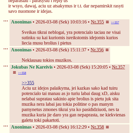
neparasiau - parasysiu i reply'us
ir wsyo, dawaj, aciu uz atsakymus ir t.t. dar nepamirskit rasyti 
savo nuomone ir idejas.
Anonimas
2026-03-08 (Sek) 10:03:16
Nr.
355
>>357
Sveikas tikrai neblogai, yra potencialo taciau ne visai 
sutinku su kai kuriomis isreikstomis idejomis kurios 
liecia musu brolius i pietus
Anonimas
2026-03-08 (Sek) 15:11:37
Nr.
356
Neklausau tokios muzikos.
Jokubas Ne Kareivis
2026-03-08 (Sek) 15:20:05
Nr.
357
>>358
>>355
Aciu uz idejos palaikyma, jei kazkas sako kad tuiru 
potencialo tai manau as jo turiu labai daug xD, aisku 
nelabai supratau sakinio apie brolius is pietu juk sita 
muzika nera labai jau tokia politine o pas manym 
pamynetus zmones tikrai yra ko pasididziuoti, nes ta 
muzika kuria jie daro yra gan nepaprasta, ne kiekvienas 
galetu toki pakartoti.
Anonimas
2026-03-08 (Sek) 16:12:29
Nr.
358