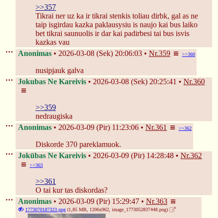
>>357
Tikrai ner uz ka ir tikrai stenkis toliau dirbk, gal as ne 
taip isgirdau kazka paklausysiu is naujo kai bus laiko 
bet tikrai saunuolis ir dar kai padirbesi tai bus isvis 
kazkas vau
Anonimas
2026-03-08 (Sek) 20:06:03
Nr.
359
>>360
nusipjauk galva
Jokubas Ne Kareivis
2026-03-08 (Sek) 20:25:41
Nr.
360
>>359
nedraugiska
Anonimas
2026-03-09 (Pir) 11:23:06
Nr.
361
>>362
Diskorde 370 pareklamuok.
Jokūbas Ne Kareivis
2026-03-09 (Pir) 14:28:48
Nr.
362
>>363
>>361
O tai kur tas diskordas?
Anonimas
2026-03-09 (Pir) 15:29:47
Nr.
363
1773070187323.png
(1,85 MB, 1206x962,
image_1773052837448.png
)