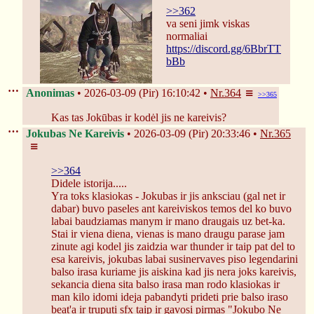
>>362
va seni jimk viskas 
normaliai
https://discord.gg/6BbrTT
bBb
Anonimas
2026-03-09 (Pir) 16:10:42
Nr.
364
>>365
Kas tas Jokūbas ir kodėl jis ne kareivis?
Jokubas Ne Kareivis
2026-03-09 (Pir) 20:33:46
Nr.
365
>>364
Didele istorija.....
Yra toks klasiokas - Jokubas ir jis anksciau (gal net ir 
dabar) buvo paseles ant kareiviskos temos del ko buvo 
labai baudziamas manym ir mano draugais uz bet-ka.
Stai ir viena diena, vienas is mano draugu parase jam 
zinute agi kodel jis zaidzia war thunder ir taip pat del to 
esa kareivis, jokubas labai susinervaves piso legendarini 
balso irasa kuriame jis aiskina kad jis nera joks kareivis, 
sekancia diena sita balso irasa man rodo klasiokas ir 
man kilo idomi ideja pabandyti prideti prie balso iraso 
beat'a ir truputi sfx taip ir gavosi pirmas "Jokubo Ne 