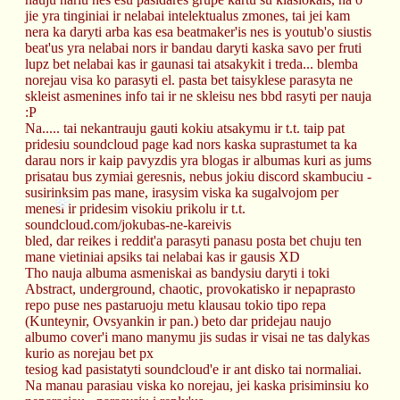
jie yra tinginiai ir nelabai intelektualus zmones, tai jei kam 
nera ka daryti arba kas esa beatmaker'is nes is youtub'o siustis 
beat'us yra nelabai nors ir bandau daryti kaska savo per fruti 
lupz bet nelabai kas ir gaunasi tai atsakykit i treda... blemba 
norejau visa ko parasyti el. pasta bet taisyklese parasyta ne 
skleist asmenines info tai ir ne skleisu nes bbd rasyti per nauja 
:P
Na..... tai nekantrauju gauti kokiu atsakymu ir t.t. taip pat 
pridesiu soundcloud page kad nors kaska suprastumet ta ka 
darau nors ir kaip pavyzdis yra blogas ir albumas kuri as jums 
prisatau bus zymiai geresnis, nebus jokiu discord skambuciu - 
susirinksim pas mane, irasysim viska ka sugalvojom per 
menesi ir pridesim visokiu prikolu ir t.t.
soundcloud.com/jokubas-ne-kareivis
bled, dar reikes i reddit'a parasyti panasu posta bet chuju ten 
mane vietiniai apsiks tai nelabai kas ir gausis XD
Tho nauja albuma asmeniskai as bandysiu daryti i toki 
Abstract, underground, chaotic, provokatisko ir nepaprasto 
❄
repo puse nes pastaruoju metu klausau tokio tipo repa 
(Kunteynir, Ovsyankin ir pan.) beto dar pridejau naujo 
albumo cover'i mano manymu jis sudas ir visai ne tas dalykas 
kurio as norejau bet px 
tesiog kad pasistatyti soundcloud'e ir ant disko tai normaliai.
Na manau parasiau viska ko norejau, jei kaska prisiminsiu ko 