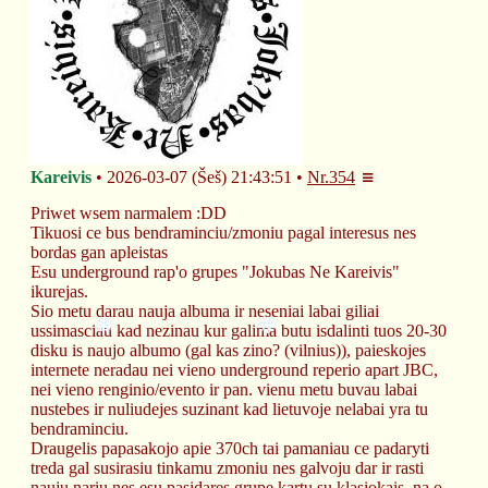
❆
Kareivis
2026-03-07 (Šeš) 21:43:51
Nr.
354
Priwet wsem narmalem :DD
Tikuosi ce bus bendraminciu/zmoniu pagal interesus nes 
bordas gan apleistas
Esu underground rap'o grupes "Jokubas Ne Kareivis" 
ikurejas. 
Sio metu darau nauja albuma ir neseniai labai giliai 
ussimasciau kad nezinau kur galima butu isdalinti tuos 20-30 
disku is naujo albumo (gal kas zino? (vilnius)), paieskojes 
internete neradau nei vieno underground reperio apart JBC, 
nei vieno renginio/evento ir pan. vienu metu buvau labai 
nustebes ir nuliudejes suzinant kad lietuvoje nelabai yra tu 
bendraminciu.
❅
❉
Draugelis papasakojo apie 370ch tai pamaniau ce padaryti 
treda gal susirasiu tinkamu zmoniu nes galvoju dar ir rasti 
nauju nariu nes esu pasidares grupe kartu su klasiokais, na o 