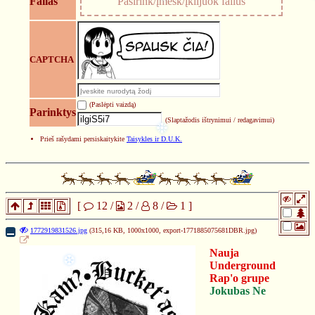
Failas
Pasirink/įmesk/įklijuok failus
CAPTCHA
❄
(Paslėpti vaizdą)
Parinktys
(Slaptažodis ištrynimui / redagavimui)
Prieš rašydami persiskaitykite
Taisykles ir D.U.K.
❉
[
12
/
2
/
8
/
1
]
1772919831526.jpg
(315,16 KB, 1000x1000,
export-1771885075681DBR.jpg
)
Nauja
Underground
Rap'o grupe
Jokubas Ne