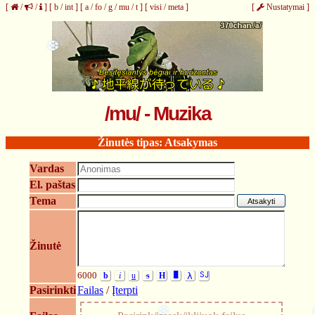
[
/
/
]
[
b
/
int
]
[
a
/
fo
/
g
/
mu
/
t
]
[
visi
/
meta
]
[
Nustatymai
]
/mu/ - Muzika
❆
Žinutės tipas: Atsakymas
Vardas
El. paštas
Tema
Žinutė
6000
b
i
u
s
H
█
λ
SJ
Pasirinkti
Failas
/
Įterpti