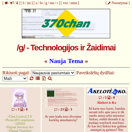
[
/
/
]
[
b
/
int
]
[
a
/
fo
/
g
/
mu
/
t
]
[
visi
/
meta
]
[
Nustatymai
]
/g/ - Technologijos ir Žaidimai
«
Nauja Tema
»
Rikiuoti pagal:
Paveikslėlių dydžiai:
: 5
: 0
Akelotė ir Ko
Aš karts nuo karto, bandau
: 3
: 0
: 23
: 3
surasti info apie juos ir tik
randu senus arba mirusius
>Chat Control 2.0
Ar mes kada nors išvysime
linkus, reddit threads ir jų
>ProtectEU resolution
kurklių simuliatorių?
puslapį wayback machine.
>eIDAS
Ar kas turi linkus kur galima
>Digital Services Act
atsisiųsti jų geimus? Nes
>Digital Omnibus