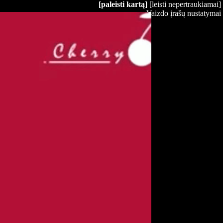
[paleisti kartą]
[leisti nepertraukiamai]
Vaizdo įrašų nustatymai