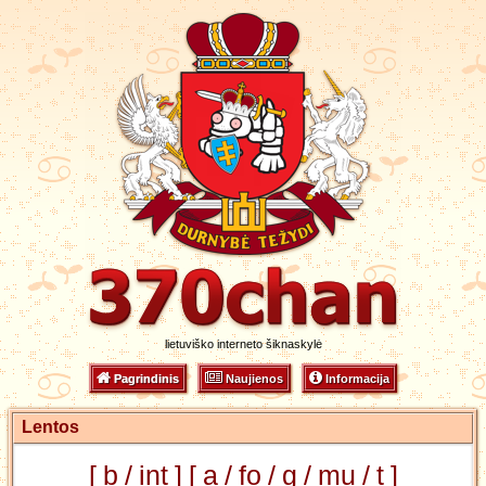
lietuviško interneto šiknaskylė
Pagrindinis
Naujienos
Informacija
Lentos
[
b
/
int
] [
a
/
fo
/
g
/
mu
/
t
]