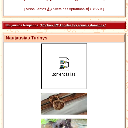
[
Visos Lentos
/
Svetainės Aptarimas
/
RSS
]
Naujausios Naujienos:
370chan IRC kanalas bei senasis domenas !
Naujausias Turinys