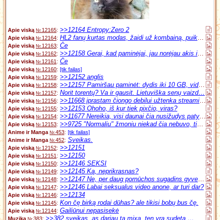
>>12164 Entropy:Zero 2
Apie viską
12165
:
Nr.
HL2 fanų kurtas modas, žaidi už kombainą, puikus į…
Apie viską
12164
:
Nr.
Če
Apie viską
12163
:
Nr.
>>12158 Gerai, kad paminėjai, jau norėjau akis iš…
Apie viską
12162
:
Nr.
Če
Apie viską
12161
:
Nr.
Apie viską
12160
:
[tik failas]
Nr.
>>12152 anglis
Apie viską
12159
:
Nr.
>>12157 Pamiršau paminėt: dydis iki 10 GB, video …
Apie viską
12158
:
Nr.
Norit torentų? Va ir gausit. Lietuviška senų vaizd…
Apie viską
12157
:
Nr.
>>11668 įprastam čiongo debilui užtenka streaming…
Apie viską
12156
:
Nr.
>>12153 Ohoho, iš kur tiek pixčio, viras?
Apie viską
12155
:
Nr.
>>11677 Nereikia, visi daunai čia nusižudys patys…
Apie viską
12154
:
Nr.
>>9725 "Normaliu" žmoniu niekad čia nebuvo, tik /…
Apie viską
12153
:
Nr.
Anime ir Manga
453
:
[tik failas]
Nr.
Sveikas.
Anime ir Manga
452
:
Nr.
>>12151
Apie viską
12152
:
Nr.
>>12150
Apie viską
12151
:
Nr.
>>12146 SEKSI
Apie viską
12150
:
Nr.
>>12145 Ką, neprikrasnas?
Apie viską
12149
:
Nr.
>>12147 Ne, per daug pornūchos sugadins gyvenimą!
Apie viską
12148
:
Nr.
>>12146 Labai seksualus video anone, ar turi dar?
Apie viską
12147
:
Nr.
>>12134
Apie viską
12146
:
Nr.
Kon čę birką rodai dūhas? ale tikisi bobų bus čę.
Apie viską
12145
:
Nr.
Gailiūnui nepasisekė
Apie viską
12144
:
Nr.
>>382 sveikas, as dariau ta mixa. ten yra sudeta …
Muzika
383
:
Nr.